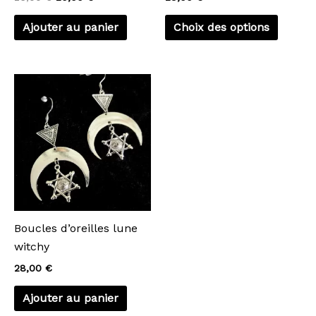
la
Ajouter au panier
Choix des options
page
du
produi
Boucles d’oreilles lune
witchy
28,00
€
Ajouter au panier