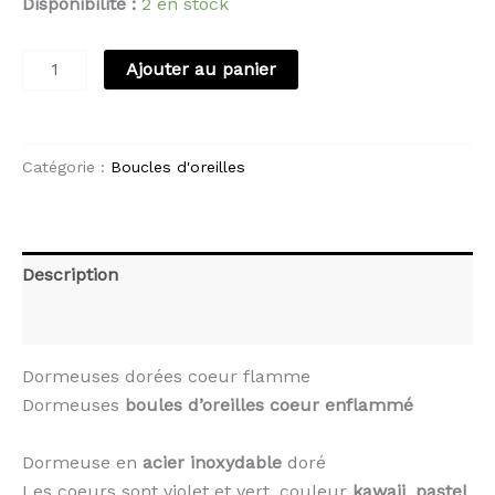
Disponibilité :
2 en stock
Ajouter au panier
Catégorie :
Boucles d'oreilles
Description
Avis (0)
Dormeuses dorées coeur flamme
Dormeuses
boules d’oreilles
coeur enflammé
Dormeuse en
acier inoxydable
doré
Les coeurs sont violet et vert, couleur
kawaii
,
pastel
,