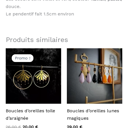
douce.
Le pendentif fait 1.5cm environ
Produits similaires
Le
Le
Ce
prix
prix
Promo !
Promo !
produi
initial
actuel
était :
est :
a
26,00 €.
20,00 €.
plusie
variati
Les
option
peuven
Boucles d’oreilles toile
Boucles d’oreilles lunes
être
d’araignée
magiques
choisie
sur
26,00
€
20,00
€
29,00
€