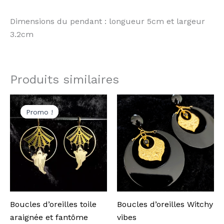
Dimensions du pendant : longueur 5cm et largeur
3.2cm
Produits similaires
Le
Le
prix
prix
Promo !
Promo !
initial
actuel
était :
est :
28,00 €.
22,00 €.
Boucles d’oreilles toile
Boucles d’oreilles Witchy
araignée et fantôme
vibes